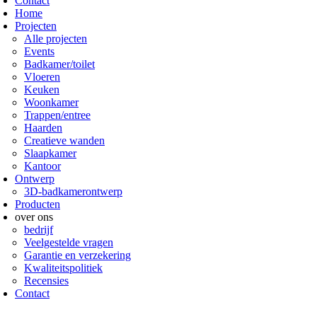
Contact
Home
Projecten
Alle projecten
Events
Badkamer/toilet
Vloeren
Keuken
Woonkamer
Trappen/entree
Haarden
Creatieve wanden
Slaapkamer
Kantoor
Ontwerp
3D-badkamerontwerp
Producten
over ons
bedrijf
Veelgestelde vragen
Garantie en verzekering
Kwaliteitspolitiek
Recensies
Contact