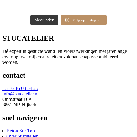
Meer laden
Volg op Instagram
STUCATELIER
Dé expert in gestucte wand- en vloerafwerkingen met jarenlange
ervaring, waarbij creativiteit en vakmanschap gecombineerd
worden.
contact
+31 6 16 03 54 25
info@stucatelier.nl
Ohmstraat 10A
3861 NB Nijkerk
snel navigeren
Beton Sur Ton
Over Stucatelier