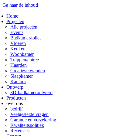
Ga naar de inhoud
Home
Projecten
Alle projecten
Events
Badkamer/toilet
Vloeren
Keuken
Woonkamer
Trappen/entree
Haarden
Creatieve wanden
Slaapkamer
Kantoor
Ontwerp
3D-badkamerontwerp
Producten
over ons
bedrijf
Veelgestelde vragen
Garantie en verzekering
Kwaliteitspolitiek
Recensies